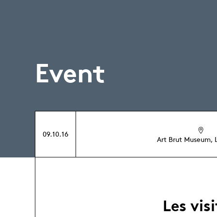
Event
09.10.16
Art Brut Museum, 
Les vis