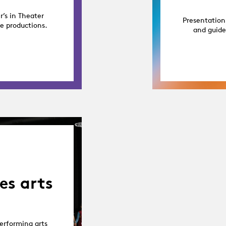
r’s in Theater
Presentation
ge productions.
and guide
es arts
erforming arts