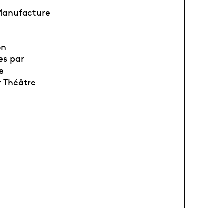
 Manufacture
on
es par
e
r Théâtre