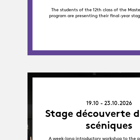
The students of the 12th class of the Maste
program are presenting their final-year sta
19.10.26
-
23.10.26
19.10 - 23.10.2026
Stage découverte d
scéniques
A week-long introductory workshop to the p