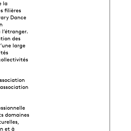
e la
 filières
rary Dance
en
 l’étranger.
ntion des
u’une large
ités
ollectivités
Association
'association
ssionnelle
nts domaines
urelles,
n et à