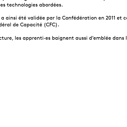
 des technologies abordées.
a ainsi été validée par la Confédération en 2011 et 
édéral de Capacité (CFC).
ture, les apprenti·es baignent aussi d’emblée dans l
t professionnel, côtoyant les élèves comédiens et d
 en scène de l’avenir comme les autres acteurs du 