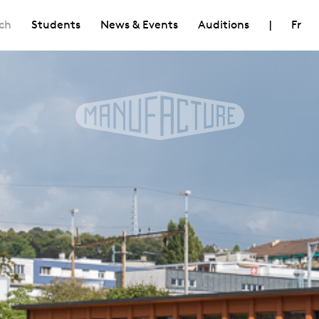
ch
Students
News & Events
Auditions
|
Fr