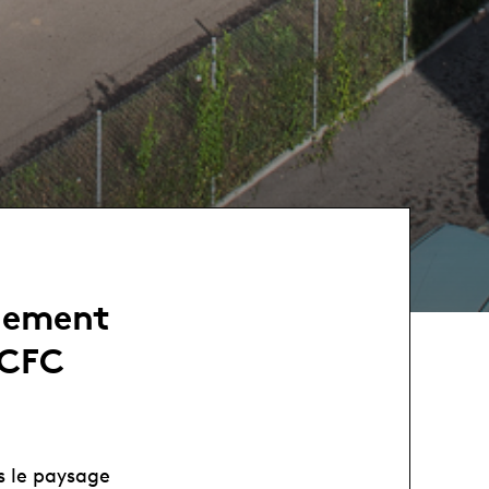
gnement
 CFC
s le paysage