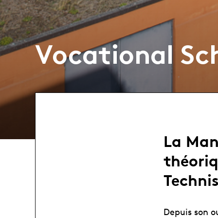
Vocational Sc
La Man
théori
Technis
Depuis son o