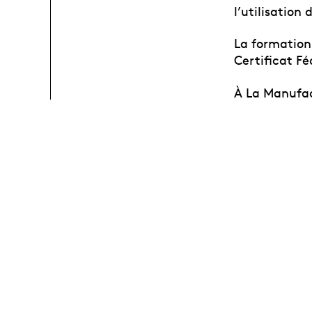
l’utilisation
La formation 
Certificat F
À La Manufac
environnemen
les metteurs
spectacle.