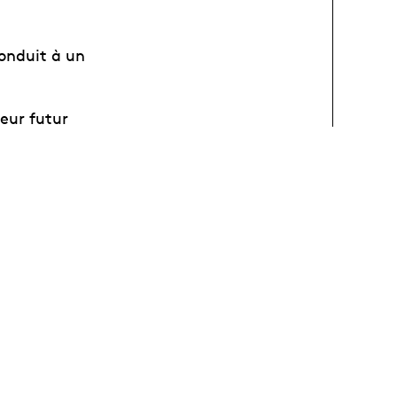
conduit à un
eur futur
anseurs, et
monde du