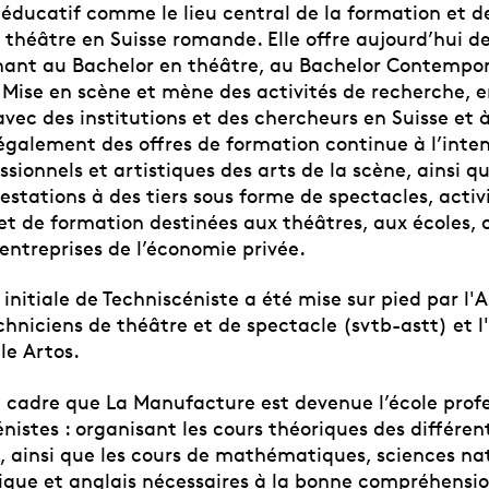
 éducatif comme le lieu central de la formation et d
théâtre en Suisse romande. Elle offre aujourd’hui des
ant au Bachelor en théâtre, au Bachelor Contempo
 Mise en scène et mène des activités de recherche, 
vec des institutions et des chercheurs en Suisse et à
 également des offres de formation continue à l’inte
ssionnels et artistiques des arts de la scène, ainsi q
estations à des tiers sous forme de spectacles, activ
t de formation destinées aux théâtres, aux écoles, c
entreprises de l’économie privée.
initiale de Techniscéniste a été mise sur pied par l'
chniciens de théâtre et de spectacle (svtb-astt) et l
lle
Artos
.
e cadre que La Manufacture est devenue l’école profe
nistes : organisant les cours théoriques des différe
, ainsi que les cours de mathématiques, sciences nat
ique et anglais nécessaires à la bonne compréhensio