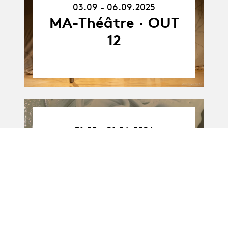
-
03.09 - 06.09.2025
06.09.25
MA-Théâtre · OUT
12
31.05.24
31.05 - 01.06.2024
-
01.06.24
MA-Théâtre ·
promotion 2023 :
Théorème