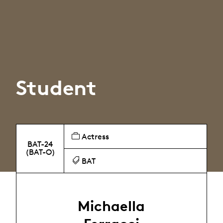
Student
Actress
BAT-24
(BAT-O)
BAT
Michaella