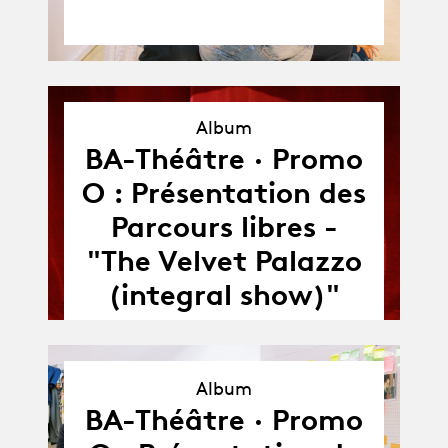
Album
BA-Théâtre · Promo
Album
O : Présentation des
Parcours libres -
"The Velvet Palazzo
(integral show)"
Album
Album
BA-Théâtre · Promo