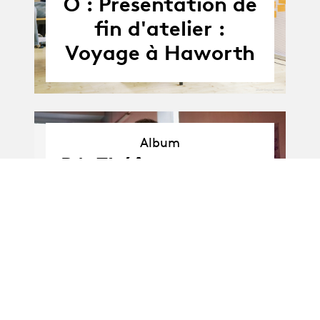
O : Présentation de
fin d'atelier :
Voyage à Haworth
Album
Album
BA-Théâtre · promo
O : Présentation de
fin d'atelier avec
Bastien Semenzato