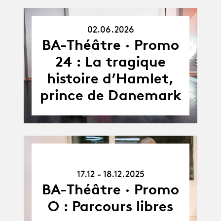
02.06.2026
02.06.26
BA-Théâtre · Promo
24 : La tragique
histoire d’Hamlet,
prince de Danemark
17.12.25
-
17.12 - 18.12.2025
18.12.25
BA-Théâtre · Promo
O : Parcours libres