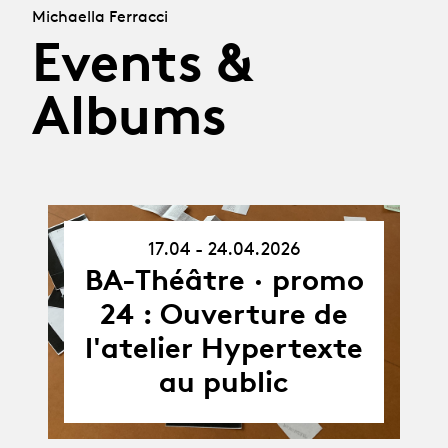
Michaella Ferracci
Events &
Albums
17.04 - 24.04.2026
17.04.26
-
BA-Théâtre · promo
24.04.26
24 : Ouverture de
l'atelier Hypertexte
au public