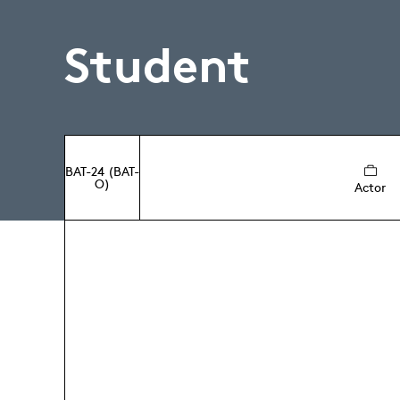
Student
BAT-24 (BAT-
O)
Actor