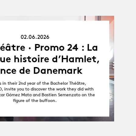
02.06.26
02.06.2026
éâtre · Promo 24 : La
ue histoire d’Hamlet,
ince de Danemark
 in their 2nd year of the Bachelor Théâtre,
, invite you to discover the work they did with
scar Gómez Mata and Bastien Semenzato on the
figure of the buffoon.