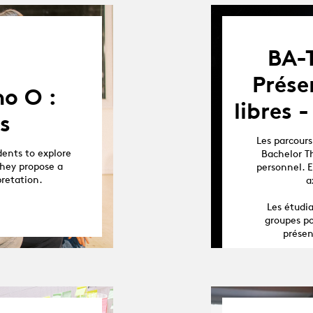
BA-
Prése
o O :
libres 
s
Les parcours
dents to explore
Bachelor Th
they propose a
personnel. E
pretation.
a
Les étudia
groupes po
présen