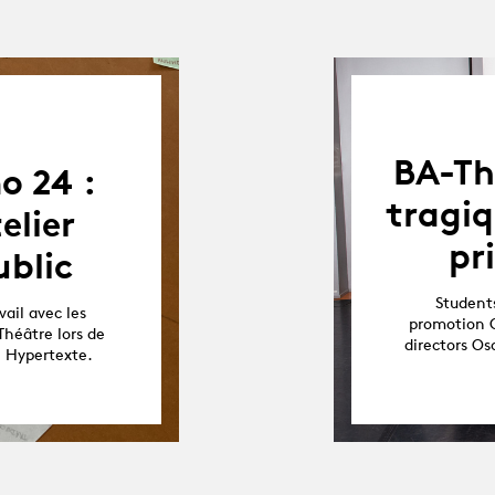
BA-Th
o 24 :
tragiq
elier
pr
blic
Students
ail avec les
promotion O
Théâtre lors de
directors O
e Hypertexte.