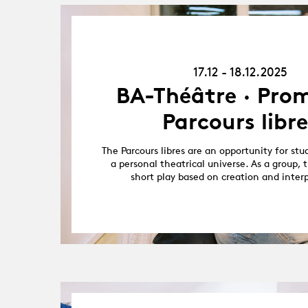
17.12.25
-
18.12.25
17.12 - 18.12.2025
BA-Théâtre · Prom
Parcours libre
The Parcours libres are an opportunity for stu
a personal theatrical universe. As a group, 
short play based on creation and inter