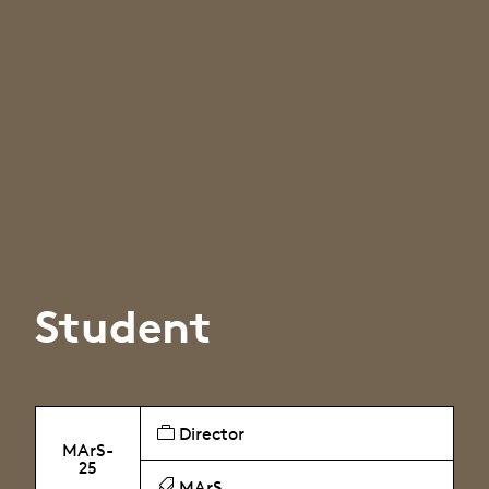
Student
Director
MArS-
25
MArS