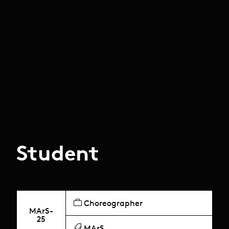
Student
Choreographer
MArS-
25
MArS