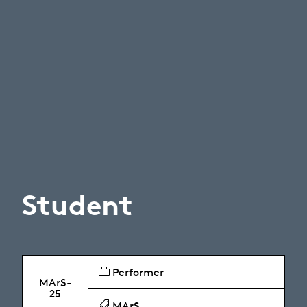
Student
Performer
MArS-
25
MArS