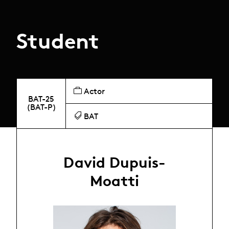
Student
Actor
BAT-25
(BAT-P)
BAT
David Dupuis-
Moatti