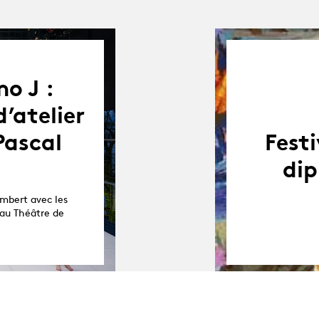
o J :
’atelier
Pascal
Fest
dip
ambert avec les
 au Théâtre de