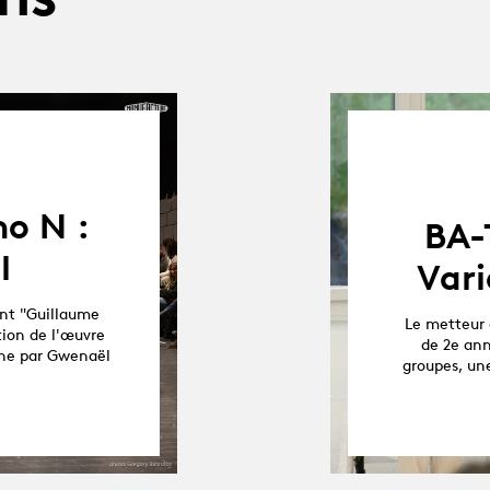
o N :
BA-
l
Vari
ent "Guillaume
Le metteur 
tion de l'œuvre
de 2e ann
cène par Gwenaël
groupes, un