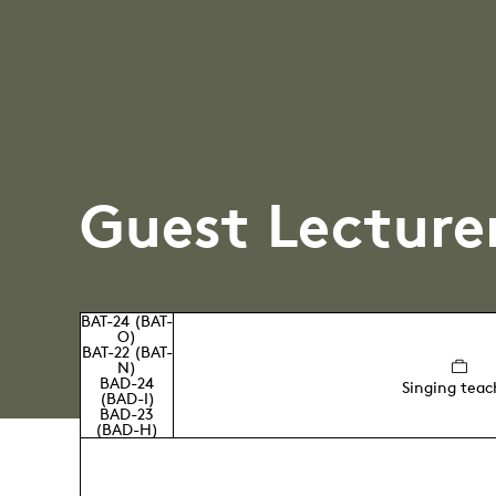
Guest Lecture
BAT-24 (BAT-
O)
BAT-22 (BAT-
N)
BAD-24
Singing teac
(BAD-I)
BAD-23
(BAD-H)