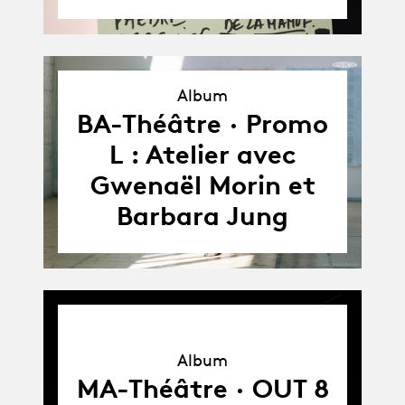
Album
Album
BA-Théâtre · Promo
L : Atelier avec
Gwenaël Morin et
Barbara Jung
Album
Album
MA-Théâtre · OUT 8