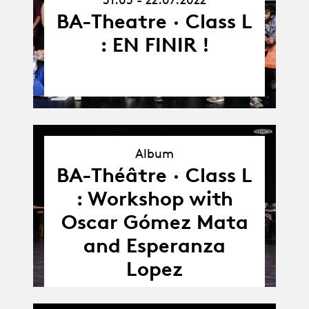
22.07.22
BA-Theatre · Class L
: EN FINIR !
Album
BA-Théâtre · Class L
Album
: Workshop with
Oscar Gómez Mata
and Esperanza
Lopez