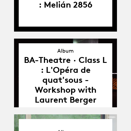
: Melián 2856
Album
BA-Theatre · Class L
Album
: L'Opéra de
quat'sous -
Workshop with
Laurent Berger