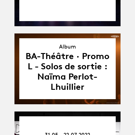
Album
Album
BA-Théâtre · Promo
L - Solos de sortie :
Naïma Perlot-
Lhuillier
31.05.22
-
31.05 - 22.07.2022