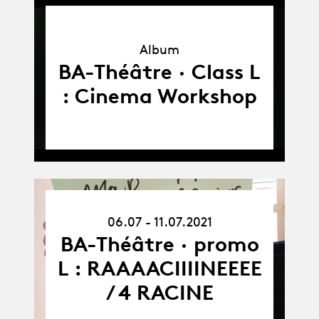
Album
Album
BA-Théâtre · Class L
: Cinema Workshop
06.07.21
06.07 - 11.07.2021
-
11.07.21
BA-Théâtre · promo
L : RAAAACIIIINEEEE
/ 4 RACINE