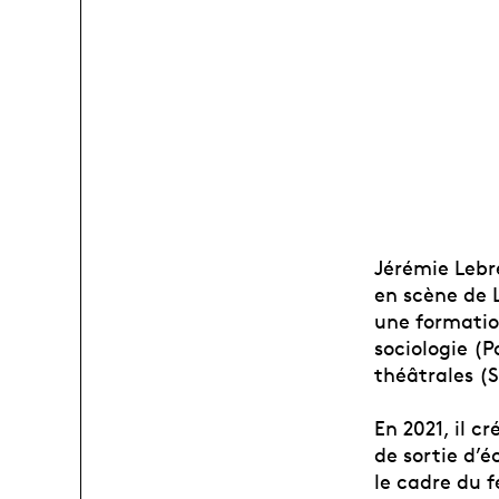
Jérémie Lebr
en scène de 
une formation
sociologie (P
théâtrales (S
En 2021, il c
de sortie d’é
le cadre du f