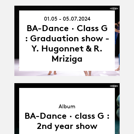
01.05 - 05.07.2024
01.05.24
-
BA-Dance · Class G
05.07.24
: Graduation show -
Y. Hugonnet & R.
Mriziga
Album
Album
BA-Dance · class G :
2nd year show