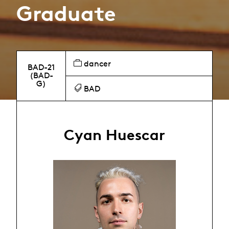
Graduate
dancer
BAD-21
(BAD-
G)
BAD
Cyan Huescar