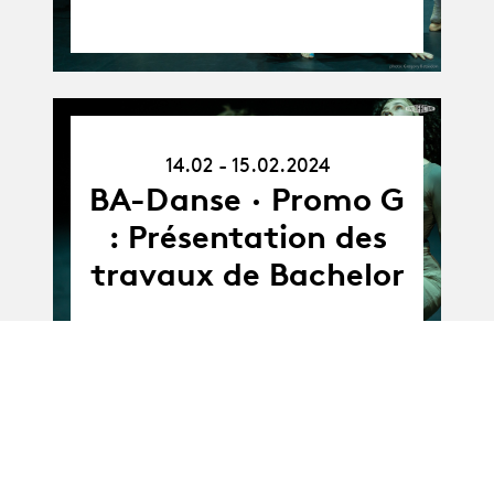
14.02.24
14.02 - 15.02.2024
-
15.02.24
BA-Danse · Promo G
: Présentation des
travaux de Bachelor
Album
BA-Danse · Promo G
Album