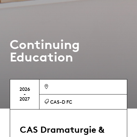
Continuing
Education
2026
-
2027
CAS-D FC
CAS Dramaturgie &