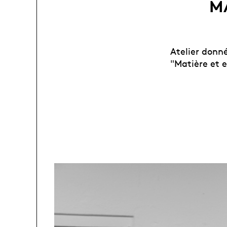
MA
Atelier donn
"Matière et 