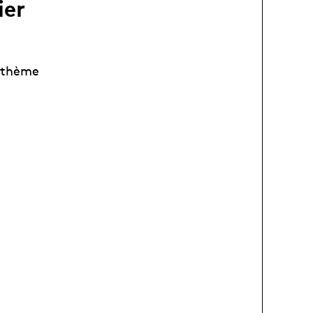
ier
e thème