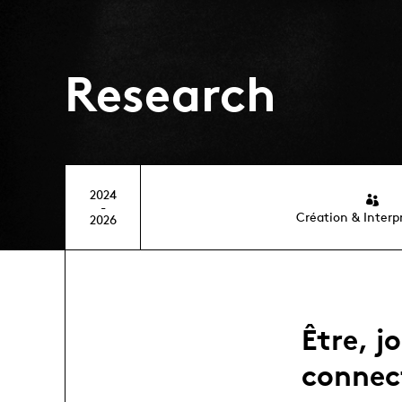
Research
2024
-
Création & Interp
2026
Être, j
connect