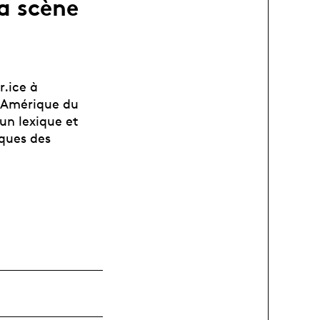
la scène
r.ice à
n Amérique du
un lexique et
iques des