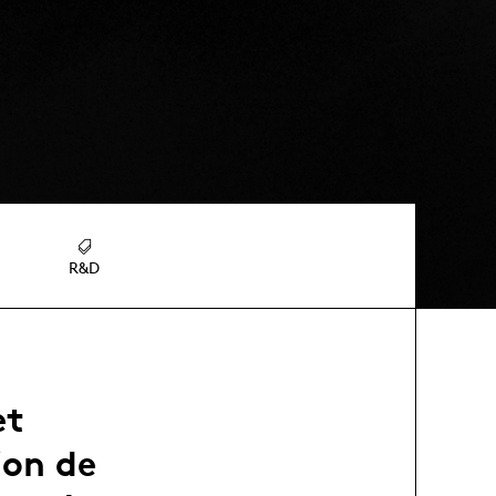
R&D
et
ion de