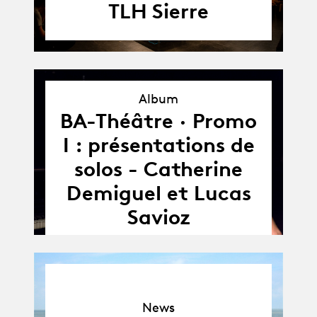
TLH Sierre
Album
BA-Théâtre · Promo
Album
I : présentations de
solos - Catherine
Demiguel et Lucas
Savioz
News
News