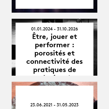
01.01.2024 - 31.10.2026
01.01.24
Être, jouer et
-
31.10.26
performer :
porosités et
connectivité des
pratiques de
création de
l’acteur·ice et du
performeur·e sur la
23.06.21
-
scène
31.05.23
23.06.2021 - 31.05.2023