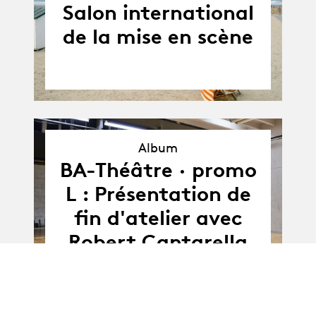
Salon international
de la mise en scène
Album
BA-Théâtre · promo
Album
L : Présentation de
fin d'atelier avec
Robert Cantarella
et Christian
Geffroy-Schlittler