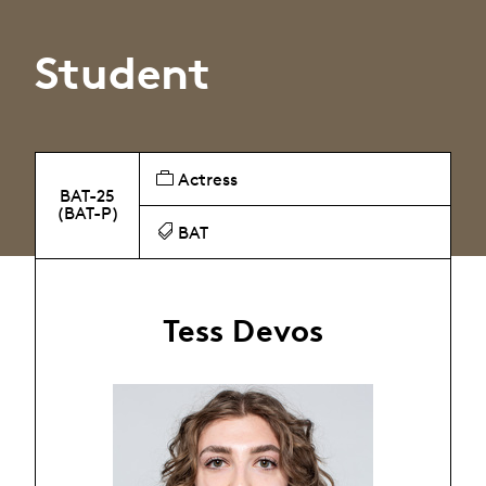
Student
Actress
BAT-25
(BAT-P)
BAT
Tess Devos