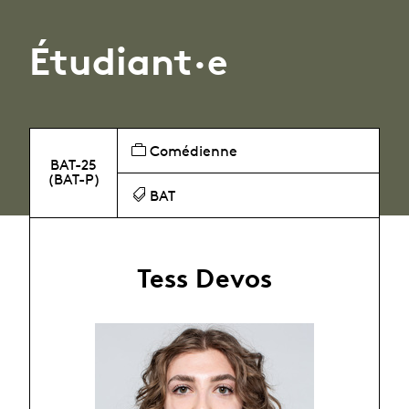
Étudiant·e
Comédienne
BAT-25
(BAT-P)
BAT
Tess Devos