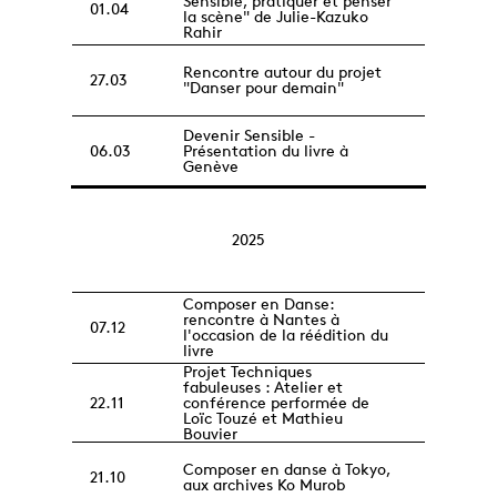
Sensible, pratiquer et penser
01.04
la scène" de Julie-Kazuko
Rahir
Rencontre autour du projet
27.03
"Danser pour demain"
Devenir Sensible -
06.03
Présentation du livre à
Genève
2025
Composer en Danse:
rencontre à Nantes à
07.12
l'occasion de la réédition du
livre
Projet Techniques
fabuleuses : Atelier et
22.11
conférence performée de
Loïc Touzé et Mathieu
Bouvier
Composer en danse à Tokyo,
21.10
aux archives Ko Murob