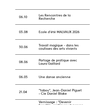
Les Rencontres de la
06.10
Recherche
03.08
Ecole d'été MALVAUX 2026
Travail magique - dans les
30.06
coulisses des arts vivants
Partage de pratique avec
08.06
Laura Gaillard
06.05
Une danse ancienne
"tabou", Jean-Daniel Piguet
21.04
– Cie Daniel Blake
Vernissage : "Devenir