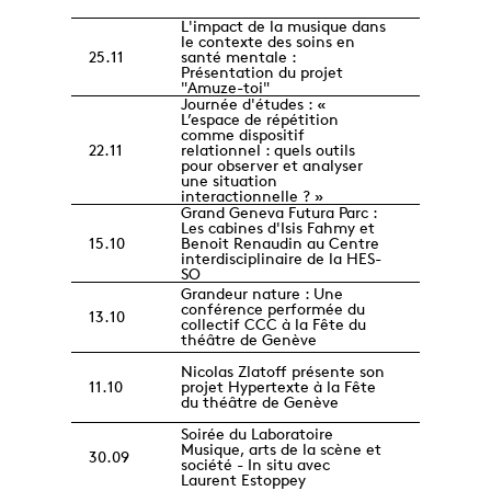
L'impact de la musique dans
le contexte des soins en
25.11
santé mentale :
Présentation du projet
"Amuze-toi"
Journée d'études : «
L’espace de répétition
comme dispositif
22.11
relationnel : quels outils
pour observer et analyser
une situation
interactionnelle ? »
Grand Geneva Futura Parc :
Les cabines d'Isis Fahmy et
15.10
Benoit Renaudin au Centre
interdisciplinaire de la HES-
SO
Grandeur nature : Une
conférence performée du
13.10
collectif CCC à la Fête du
théâtre de Genève
Nicolas Zlatoff présente son
11.10
projet Hypertexte à la Fête
du théâtre de Genève
Soirée du Laboratoire
Musique, arts de la scène et
30.09
société - In situ avec
Laurent Estoppey