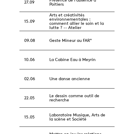
27.09
Poitiers
Arts et créativités
environnementales :
15.09
comment allier le soin et la
lutte ? -- Atelier
09.08
Geste Mineur au FAR°
10.06
La Cabine Eau à Meyrin
02.06
Une danse ancienne
Le dessin comme outil de
22.05
recherche
Laboratoire Musique, Arts de
15.05
la scène et Société
Mettre en jeu les relations