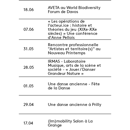
AVETA au World Biodiversity
18.06
Forum de Davos
« Les opérations de
l’acteur.ice : histoire et
07.06
théories du jeu (XIXe-XXe
siècles) » Une conférence
d'Anne Pellois
Rencontre professionnelle
31.05
"Artistes et territoire(s)" au
Nouveau Printemps
IRMAS - Laboratoire
Musique, arts de la scène et
28.05
société - « Jouer / Danser
Grandeur Nature »
Une danse ancienne - Fête
01.05
de la Danse
29.04
Une danse ancienne à Prilly
(Im)mobility Salon à La
17.04
Grange