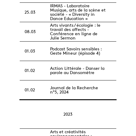
IRMAS - Laboratoire
Musique, arts de la scène et
25.03
société - « Diversity in
Dance Education »
Arts vivants / écologie : le
travail des affects -
08.03
Conférence en ligne de
Julie Sermon
Podcast Savoirs sensibles :
01.03
Geste Mineur (épisode 4)
Action Littérale - Danser la
01.02
parole au Dansomètre
Journal de la Recherche
01.02
n°5, 2024
2023
Arts et créativités
environnementales :