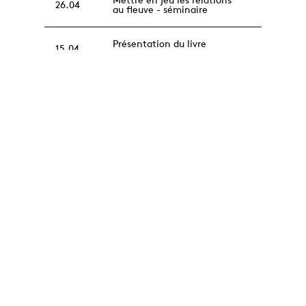
26.04
au fleuve - séminaire
Présentation du livre
15.04
"Penser l'action"
Présentation du livre
14.04
"Penser l'action"
Laboratoire Musique, Arts de
30.03
la scène et Société
Comment créer des objets
28.03
performatifs ? - Séminaire
au campus Condorcet
Journée thématique IRMAS :
« L’usage de la vidéo comme
13.02
outil dans la recherche en
art »
Vernissage du livre "Penser
09.02
l'action"
L'Amour fou (du théâtre) ·