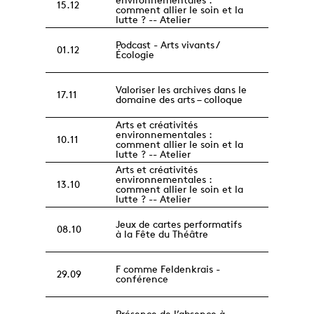
15.12
comment allier le soin et la
lutte ? -- Atelier
Podcast - Arts vivants /
01.12
Écologie
Valoriser les archives dans le
17.11
domaine des arts – colloque
Arts et créativités
environnementales :
10.11
comment allier le soin et la
lutte ? -- Atelier
Arts et créativités
environnementales :
13.10
comment allier le soin et la
lutte ? -- Atelier
Jeux de cartes performatifs
08.10
à la Fête du Théâtre
F comme Feldenkrais -
29.09
conférence
Présence de l’absence à