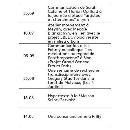
Communication de Sarah
Calcine et Florian Opillard à
25.09
la journée d'étude "artistes
et chercheurs" à Lyon
Atelier mouvement à
Meyrin, avec Meggie
10.09
Blankschyn, en lien avec le
projet EBEDU / biodiversité
en milieu urbain
Communication d'Isis
Fahmy au colloque "les
médiations au regard de
03.09
l'anthropocène" à Sion
(Projet Grand Geneva
Futura Park)
Une semaine de recherche
transdisciplinaire avec
23.08
Gregory Stauffer dans la
forêt de Malvaux, (Les 4
Jardins)
Hypertexte à la *Maison
18.06
Saint-Gervais*
14.05
Une danse ancienne à Prilly