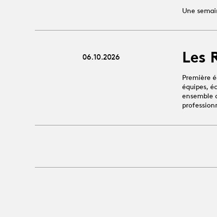
Une semain
Les 
06.10.2026
Première é
équipes, é
ensemble au
profession