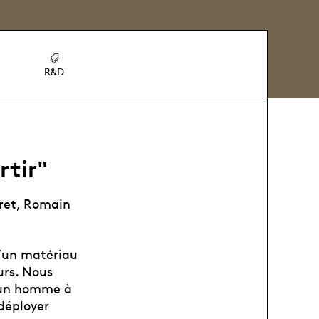
R&D
rtir"
eret, Romain
d’un matériau
urs. Nous
d’un homme à
 déployer