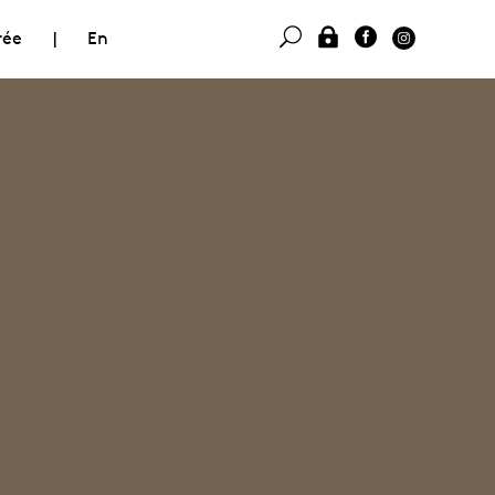
rée
|
En