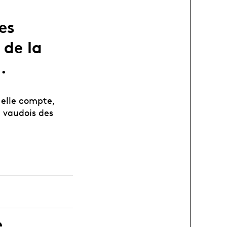
es
 de la
.
 elle compte,
u vaudois des
e