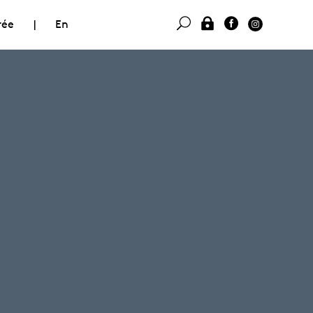
rée
|
En