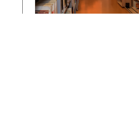
La Manufacture - Haute école des arts de la scèn