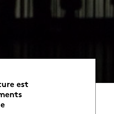
ure est
ements
le