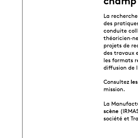
champ 
La recherche
des pratiques
conduite coll
théoricien·n
projets de re
des travaux 
les formats 
diffusion de 
l
es
Consultez
mission
.
La Manufactur
scène
(IRMAS)
société et Tr