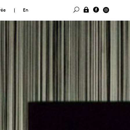
rée
|
En