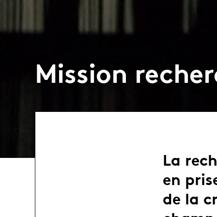
Mission recher
La rec
en pris
de la 