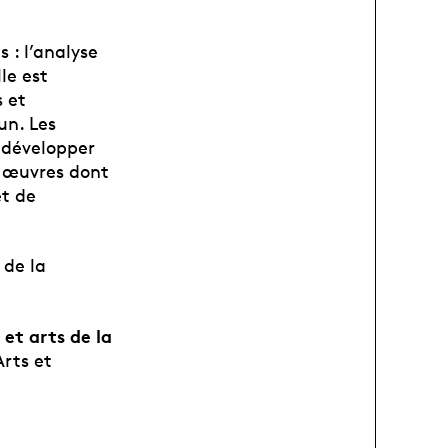
 : l’analyse
le est
s et
un. Les
e développer
s œuvres dont
et de
a
de la
et arts de la
Arts et