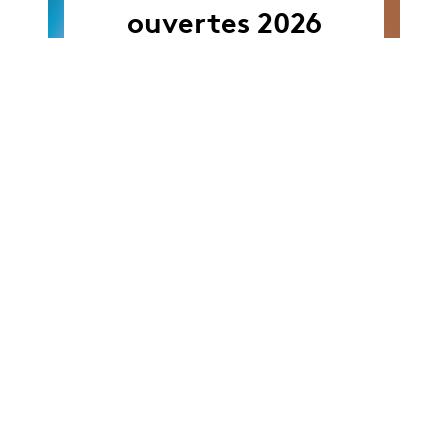
ouvertes 2026
19.10.26
-
19.10 - 23.10.2026
23.10.26
Stage découverte
des arts scéniques
Agenda complet