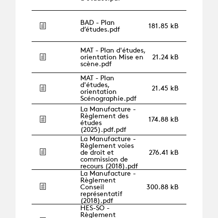
BAD - Plan
181.85 kB
d’études.pdf
MAT - Plan d'études,
orientation Mise en
21.24 kB
scène.pdf
MAT - Plan
d'études,
21.45 kB
orientation
Scénographie.pdf
La Manufacture -
Règlement des
174.88 kB
études
(2025).pdf.pdf
La Manufacture -
Règlement voies
de droit et
276.41 kB
commission de
recours (2018).pdf
La Manufacture -
Règlement
Conseil
300.88 kB
représentatif
(2018).pdf
HES-SO -
Règlement