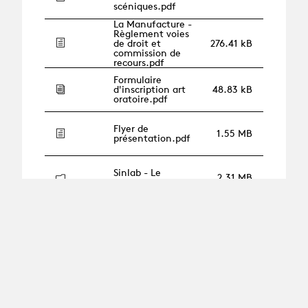
scéniques.pdf
La Manufacture -
Règlement voies
de droit et
276.41 kB
commission de
recours.pdf
Formulaire
d'inscription art
48.83 kB
oratoire.pdf
Flyer de
1.55 MB
présentation.pdf
Sinlab - Le
2.31 MB
projet.pdf
Vademecum
Logement
332.12 kB
temporaire.pdf
BAD - Dépliant de
présentation -
3.60 MB
Auditions 2017.pdf
MAT - Dépliant de