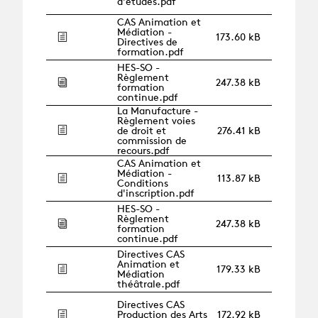
d'études.pdf
CAS Animation et
Médiation -
173.60 kB
Directives de
formation.pdf
HES-SO -
Règlement
247.38 kB
formation
continue.pdf
La Manufacture -
Règlement voies
de droit et
276.41 kB
commission de
recours.pdf
CAS Animation et
Médiation -
113.87 kB
Conditions
d'inscription.pdf
HES-SO -
Règlement
247.38 kB
formation
continue.pdf
Directives CAS
Animation et
179.33 kB
Médiation
théâtrale.pdf
Directives CAS
Production des Arts
172.92 kB