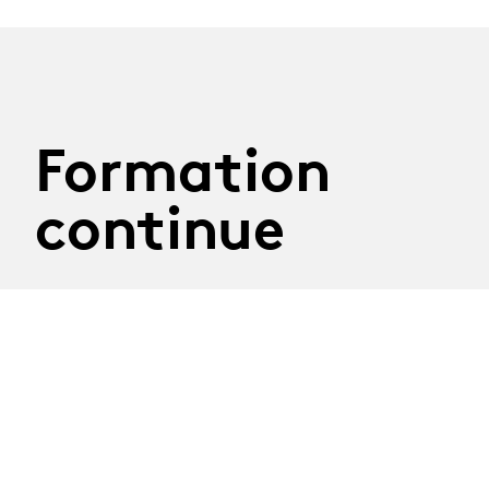
Formation
continue
29.09.2026
Atelier Construire son
discours
Mardi 29 septembre 2026
Atelier mené par la journaliste Nathalie Randin
Délai d'inscription : 8 septembre 2026