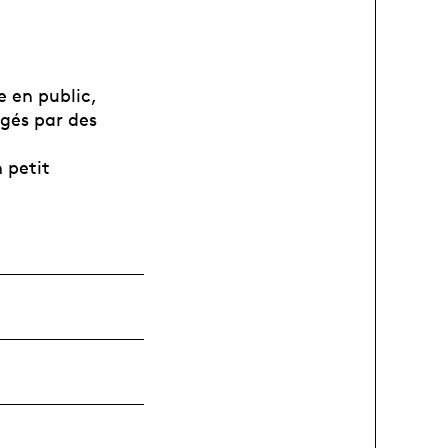
e en public,
igés par des
 petit