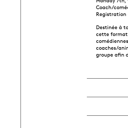
Monday 7th, 
Coach/comédi
Registration
Destinée à t
cette formati
comédiennes
coaches/anim
groupe afin d’