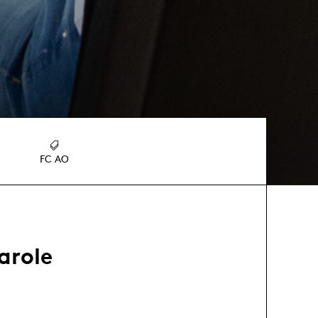
FC AO
parole