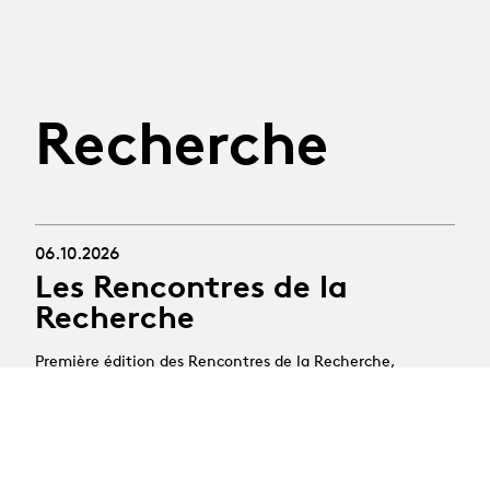
Recherche
06.10.2026
Les Rencontres de la
Recherche
Première édition des Rencontres de la Recherche,
une journée pour découvrir les projets menés par nos
équipes, échanger autour des enjeux actuels de la
recherche en arts de la scène et de réfléchir
ensemble aux liens fructueux qu’elle entretient avec
la création, la transmission et les pratiques
professionnelles.