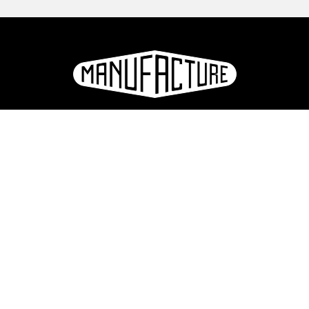
La Manufacture - Haute école des arts de la scène
Lausanne, Suisse
+41 21 557 41 60,
contact@manufacture.ch