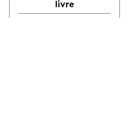
livre
Recherche
03.08.2026