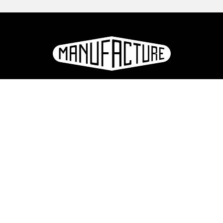
La Manufacture - Haute école des arts de la scène
Lausanne, Suisse
+41 21 557 41 60,
contact@manufacture.ch