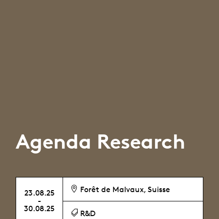
Agenda Research
Forêt de Malvaux, Suisse
23.08.25
-
30.08.25
R&D