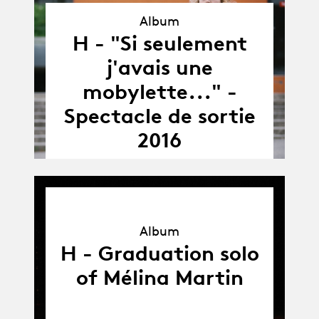
Album
H - "Si seulement
Album
j'avais une
mobylette..." -
Spectacle de sortie
2016
Album
Album
H - Graduation solo
of Mélina Martin