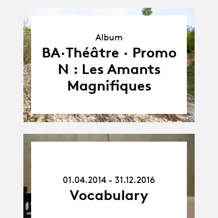
Album
Album
BA·Théâtre · Promo
N : Les Amants
Magnifiques
01.04.14
-
31.12.16
01.04.2014 - 31.12.2016
Vocabulary