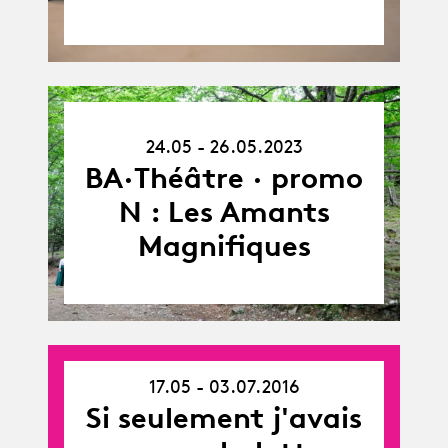
24.05.23
24.05 - 26.05.2023
-
26.05.23
BA·Théâtre · promo
N : Les Amants
Magnifiques
17.05 - 03.07.2016
17.05.16
Si seulement j'avais
-
03.07.16