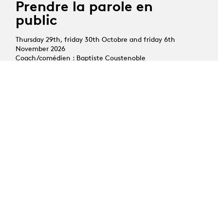
Prendre la parole en
public
Thursday 29th, friday 30th Octobre and friday 6th
November 2026
Coach/comédien : Baptiste Coustenoble
Registration deadline: 8th October 2026
02.11 - 23.11.2026
Atelier en art oratoire :
Prendre la parole en
public
Monday 2nd, tuesday 3rd and monday 23rd November
2026
Coach : Mélanie Foulon
Registration deadline : 12th October 2026