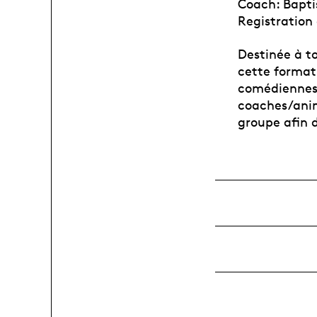
Coach: Bapti
Registration
Destinée à t
cette formati
comédiennes
coaches/anim
groupe afin d’