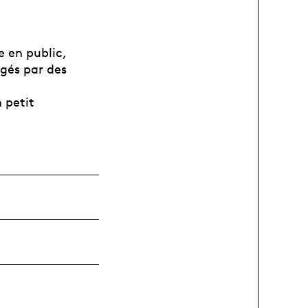
e en public,
igés par des
 petit