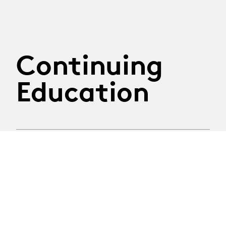
Continuing
Education
29.09.2026
Atelier Construire son
discours
Tuesday 29th September 2026
Thematic workshop led by journalist Nathalie Randin
Registration deadline: 8th September 2026