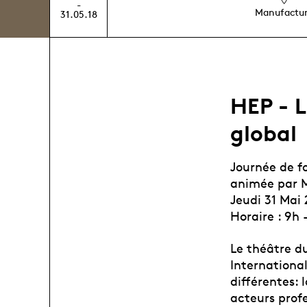
-
Manufactu
31.05.18
HEP - L
global
Journée de 
animée par M
Jeudi 31 Mai 
Horaire : 9h -
Le théâtre d
International
différentes: 
acteurs profe