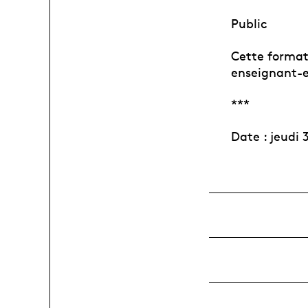
Public
Cette format
enseignant-e-
***
Date : jeudi 