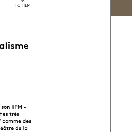
FC HEP
éalisme
 son IIPM -
hes très
ts" comme des
éâtre de la