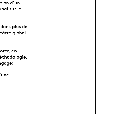
tion d'un
nal sur le
 dans plus de
éâtre global.
orer, en
éthodologie,
engagé:
'une