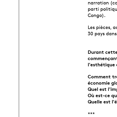
narration (c
parti politiq
Congo).
Les pièces, a
30 pays dans 
Durant cette
commençant a
l'esthétique
Comment trad
économie glo
Quel est l'im
Où est-ce qu
Quelle est l
***