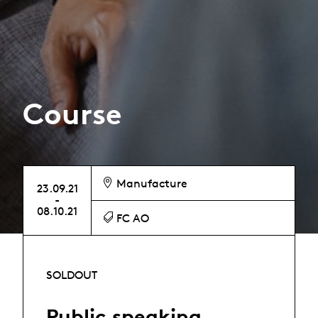
Course
Manufacture
23.09.21
-
08.10.21
FC AO
SOLDOUT
Public speaking