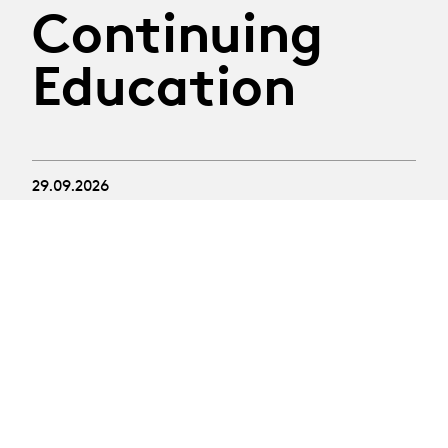
Continuing
Education
29.09.2026
Atelier Construire son
discours
Tuesday 29th September 2026
Thematic workshop led by journalist Nathalie Randin
Registration deadline: 8th September 2026
01.10 - 08.10.2026
SOLDOUT
Atelier en art oratoire :
Prendre la parole en