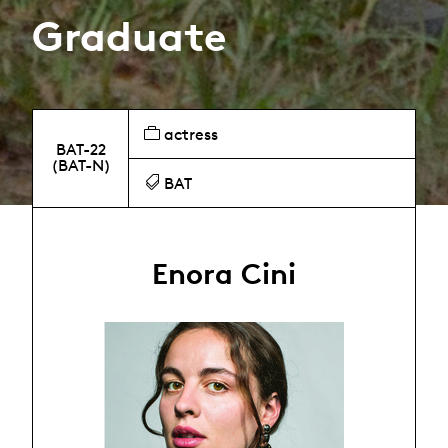
Graduate
actress
BAT-22
(BAT-N)
BAT
Enora Cini