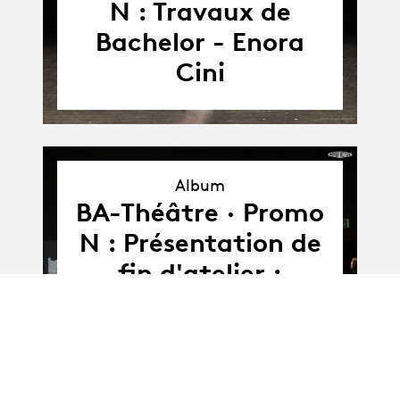
N : Travaux de
Bachelor - Enora
Cini
Album
Album
BA-Théâtre · Promo
N : Présentation de
fin d'atelier :
Guillaume Tell