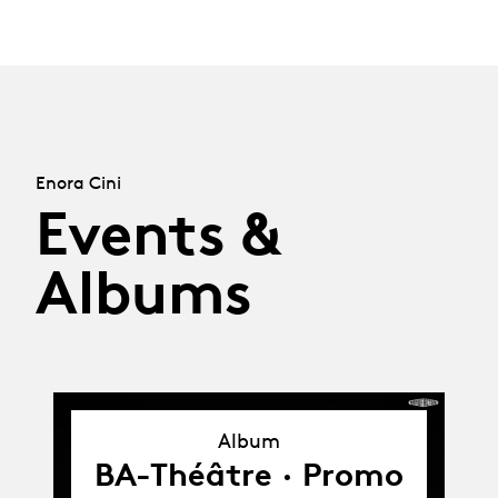
Enora Cini
Events &
Albums
Album
Album
BA-Théâtre · Promo