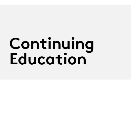
Continuing
Education
29.09.2026
Atelier Construire son
discours
Tuesday 29th September 2026
Thematic workshop led by journalist Nathalie Randin
Registration deadline: 8th September 2026