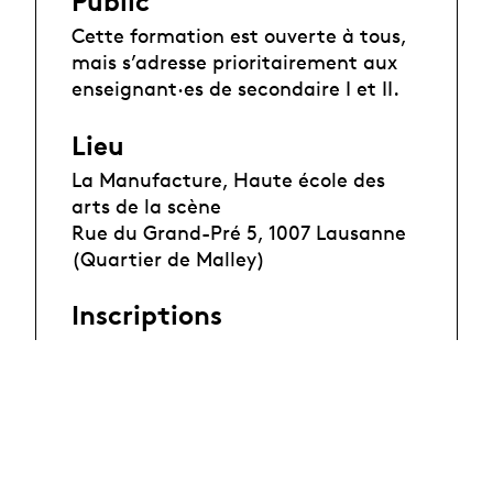
Public
Cette formation est ouverte à tous,
mais s’adresse prioritairement aux
enseignant·es de secondaire I et II.
Lieu
La Manufacture, Haute école des
arts de la scène
Rue du Grand-Pré 5, 1007 Lausanne
(Quartier de Malley)
Inscriptions
Jusqu'au 6 novembre 2023 auprès de
la
HEP-Vaud
Renseignements
HEP-Vaud /
Yves Renaud
tél. : 079 689 83 11