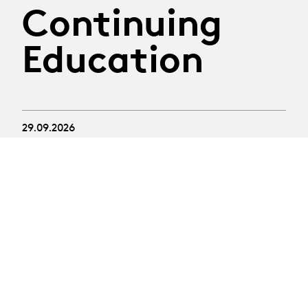
Continuing
Education
29.09.2026
Atelier Construire son
discours
Tuesday 29th September 2026
Thematic workshop led by journalist Nathalie Randin
Registration deadline: 8th September 2026
01.10 - 08.10.2026
SOLDOUT
Atelier en art oratoire :
Prendre la parole en