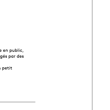
e en public,
igés par des
 petit