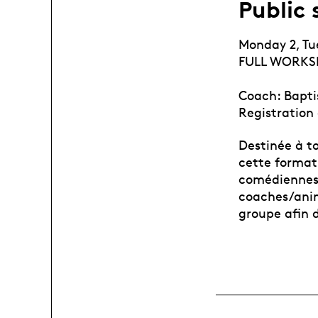
Public
Monday 2, Tu
FULL WORK
Coach: Bapti
Registration
Destinée à t
cette formati
comédiennes
coaches/anim
groupe afin d’