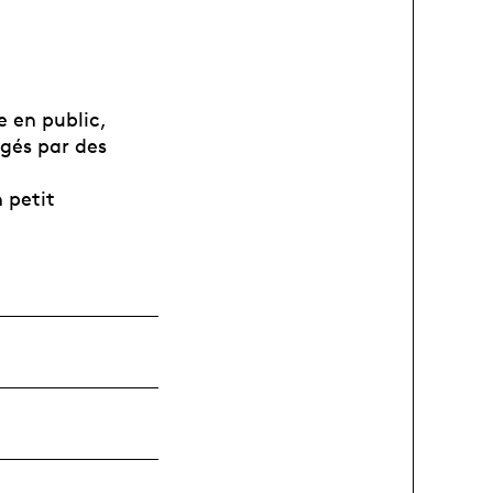
e en public,
igés par des
 petit