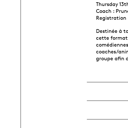
Thursday 13t
Coach : Prun
Registration
Destinée à t
cette formati
comédiennes
coaches/anim
groupe afin d’