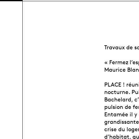
Travaux de s
« Fermez l’es
Maurice Blan
PLACE ! réun
nocturne. Pu
Bachelard, c’
pulsion de f
Entamée il y
grandissante
crise du log
d’habitat, q