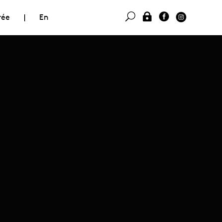
rée
|
En