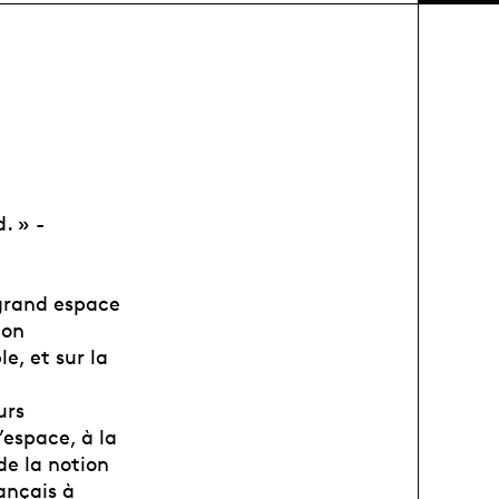
. » -
 grand espace
ton
e, et sur la
urs
’espace, à la
de la notion
ançais à