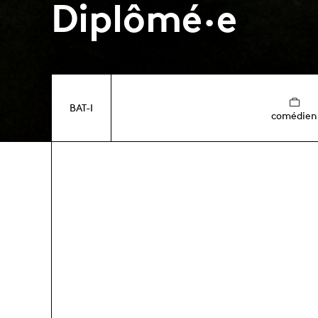
Diplômé·e
BAT-I
comédien