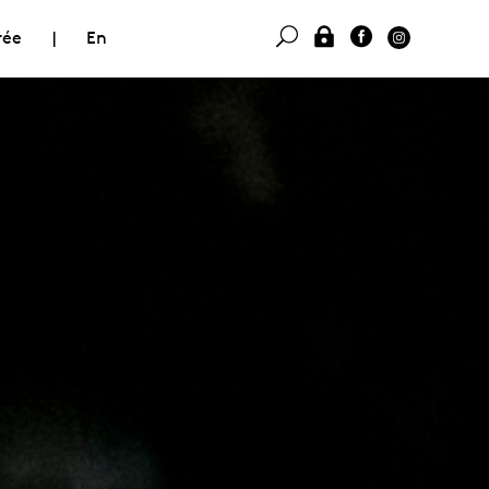
rée
|
En