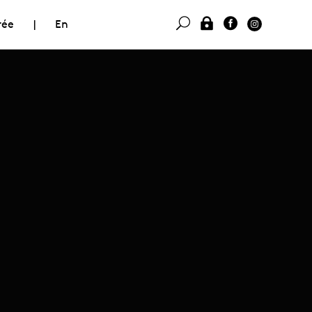
rée
|
En