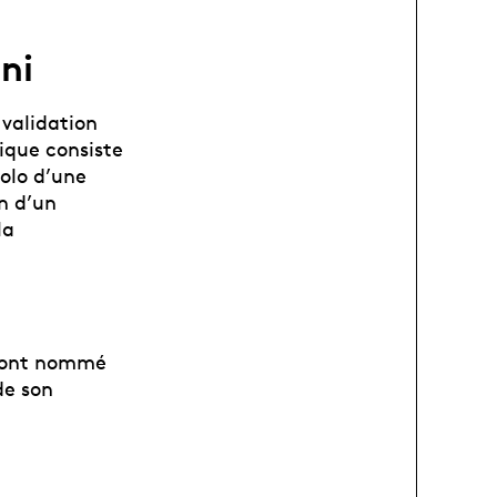
ni
 validation
tique consiste
solo d’une
n d’un
la
s ont nommé
de son