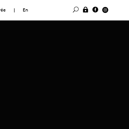
rée
|
En