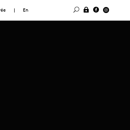
rée
|
En